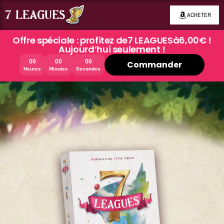
7 LEAGUES
ACHETER
Offre spéciale : profitez de
7 LEAGUES
à
6,00€ !
Aujourd’hui seulement !
00
00
00
Commander
Heures
Minutes
Secondes