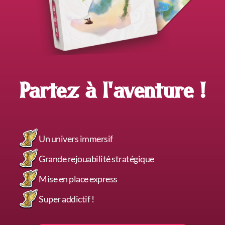
Partez à l'aventure !
Un univers immersif
Grande rejouabilité stratégique
Mise en place express
Super addictif !