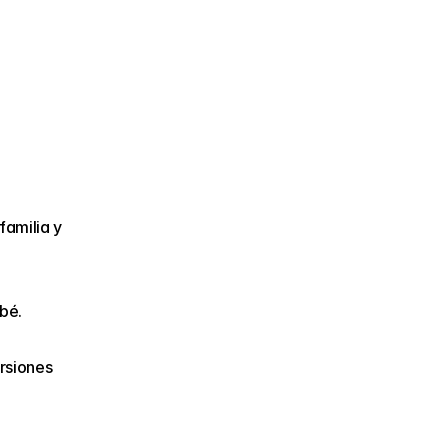
amilia y 
bé.
rsiones 