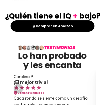
¿Quién tiene el IQ
+
bajo?
Comprar en Amazon
TESTIMONIOS
Lo han probado
y les encanta
Carolina P.
La
¡El mejor trivia!
¡
Compra verificada
Cada ronda se siente como un desafío 
Di
contrarreloj. Es emocionante 
co