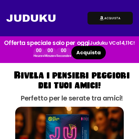
JUDUKU
ACQUISTA
Offerta speciale solo per oggi
Juduku VC
a
14,11€!
00
00
00
Acquista
Heures
Minutes
Secondes
Rivela i pensieri peggiori
dei tuoi amici!
Perfetto per le serate tra amici!