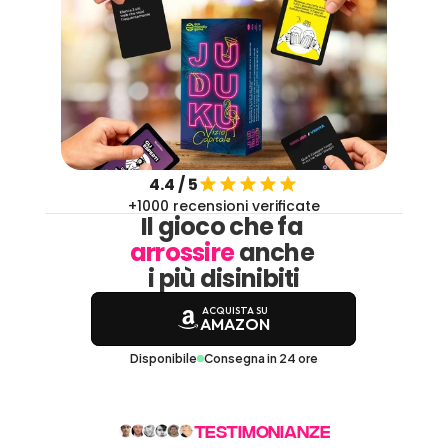
4.4 / 5
+1000 recensioni verificate
Il gioco che fa 
arrossire
anche 
i più disinibiti
ACQUISTA SU
AMAZON
Disponibile
Consegna in 24 ore
TESTIMONIANZE