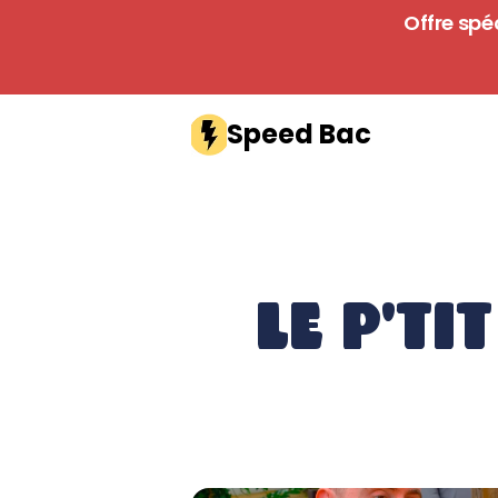
Offre spéc
Speed Bac
le p'ti