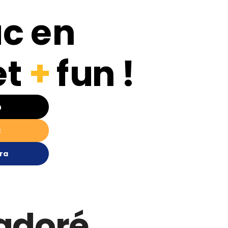
ac en
et
+
fun !
n
C
ra
t adoré