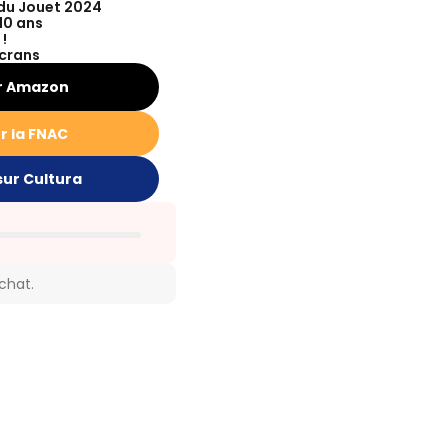
 du Jouet 2024
 10 ans
 !
écrans
r Amazon
r la FNAC
sur Cultura
achat.