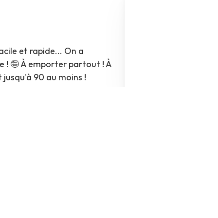
Patrice B.
Jeu très agréable
Achat vérifié
acile et rapide... On a 
Jeu drôle et efficace. 
le ! 🤪 À emporter partout ! À 
transportable partout
t jusqu'à 90 au moins !
cogiter et rire en m