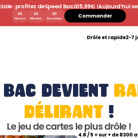
iale : profitez de
Speed Bac
à
15,99€ !
Aujourd’hui s
00
00
00
Commander
Heures
Minutes
Secondes
Drôle et rapide
2-7 
t bac devient 
ra
délirant
 !
Le jeu de cartes le plus drôle !
4.8 / 5 ⭐ sur + de 8300 a