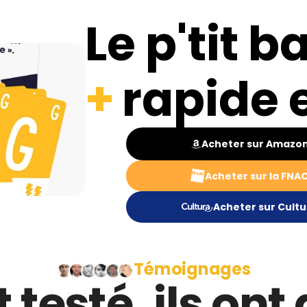
Le p'tit b
+
rapide 
Acheter sur Amazo
Acheter sur la FNA
Acheter sur Cultu
Témoignages
t testé, ils on