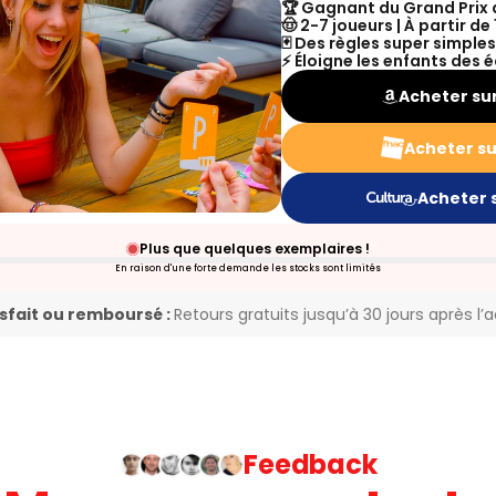
🏆 Gagnant du Grand Prix
🤠 ​2-7 joueurs | À partir de
🃏 Des règles super simples
⚡ Éloigne les enfants des 
Acheter su
Acheter su
Acheter 
Plus que quelques exemplaires !
En raison d'une forte demande les stocks sont limités
isfait ou remboursé :
Retours gratuits jusqu’à 30 jours après l’
Feedback