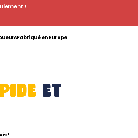
eulement !
joueurs
Fabriqué en Europe
pide 
et 
vis !