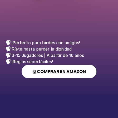
PARA LOS QUE 
NO
 TIENEN FILTROS
¡Perfecto para tardes con amigos!
Ríete hasta perder la dignidad
3-15 Jugadores | A partir de 16 años
¡Reglas superfáciles!
COMPRAR EN AMAZON
+16 AÑOS 
3-15 JUGADORES
480 CARTAS
ALEJA 