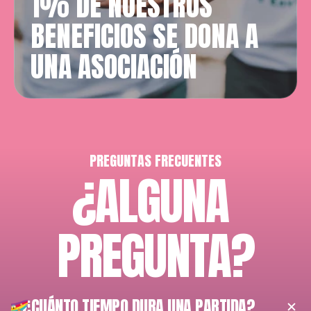
1% DE NUESTROS 
BENEFICIOS SE DONA A 
UNA ASOCIACIÓN
PREGUNTAS FRECUENTES
¿ALGUNA 
PREGUNTA?
¿CUÁNTO TIEMPO DURA UNA PARTIDA?