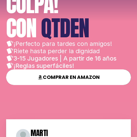
CULPA!
CON 
QTDEN
¡Perfecto para tardes con amigos!
Ríete hasta perder la dignidad
3-15 Jugadores | A partir de 16 años
¡Reglas superfáciles!
COMPRAR EN AMAZON
MARTÍ