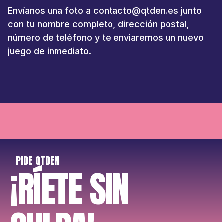
Envíanos una foto a contacto@qtden.es junto 
con tu nombre completo, dirección postal, 
número de teléfono y te enviaremos un nuevo 
juego de inmediato.
+16 AÑOS 
3-15 JUGADORES
480 CARTAS
ALEJA 
PIDE QTDEN
¡RÍETE SIN 