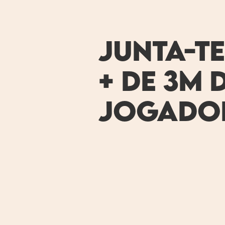
JUNTA-TE
+ de 3M d
jOgado