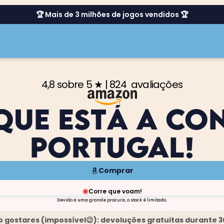
🏆 Mais de 3 milhões de jogos vendidos 🏆
4,8 sobre 5 ★ | 824  avaliações
UE ESTÁ A CON
PORTUGAL!
Comprar
Corre que voam!
Devido a uma grande procura, o stock é limitado.
o gostares (impossível😉): devoluções gratuitas durante 30