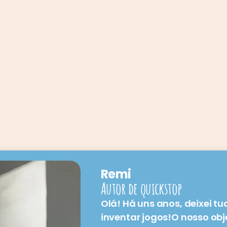
Remi
Autor de quickstop
Olá! Há uns anos, deixei t
inventar jogos!O nosso o