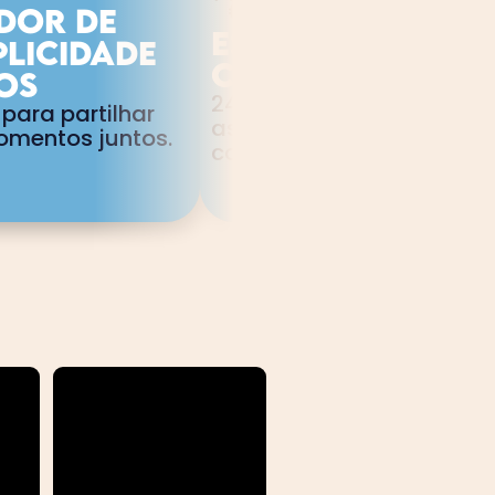
dor de 
Estimula a 
licidade 
criatividade
sos
240 temas para dar 
 para partilhar 
asas à imaginação em 
mentos juntos.
cada resposta.