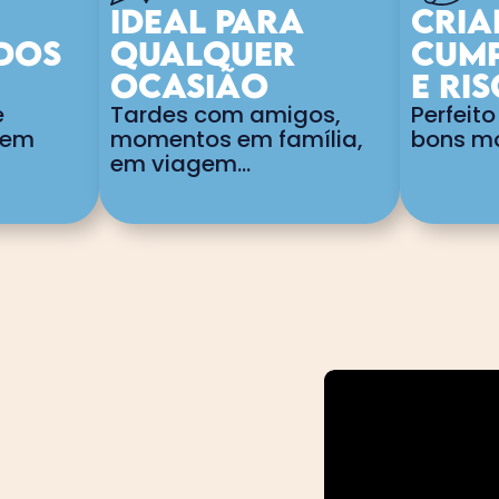
Ideal para 
Cria
dos 
qualquer
cump
ocasião
e ri
 
Tardes com amigos, 
Perfeito
sem 
momentos em família, 
bons mo
em viagem…