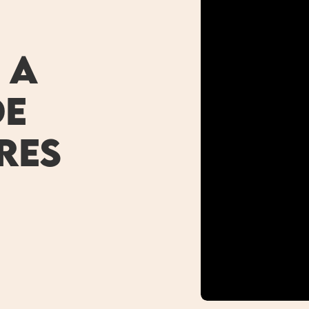
 a 
e 
res