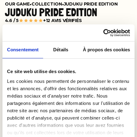
•
•
OUR GAME
COLLECTION
JUDUKU PRIDE EDITION
JUDUKU PRIDE EDITION
4.6 / 5
+12 AVIS VÉRIFIÉS
Plus d'un million de joueurs
Règles simples et efficaces
Cartes et boîte écoresponsables
Consentement
Détails
À propos des cookies
16 ans et +
BUY ON AMAZON
Ce site web utilise des cookies.
Les cookies nous permettent de personnaliser le contenu
et les annonces, d'offrir des fonctionnalités relatives aux
In stock — Fast shipping 
médias sociaux et d'analyser notre trafic. Nous
partageons également des informations sur l'utilisation de
notre site avec nos partenaires de médias sociaux, de
publicité et d'analyse, qui peuvent combiner celles-ci
avec d'autres informations que vous leur avez fournies
ou qu'ils ont collectées lors de votre utilisation de leurs