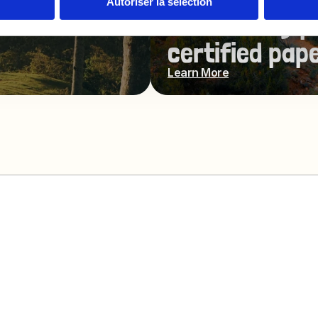
Autoriser la sélection
Sustainably p
certified pape
Learn More