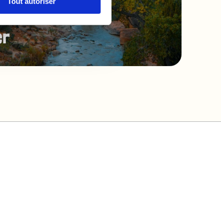
Tout autoriser
rinted on FSC-
r 