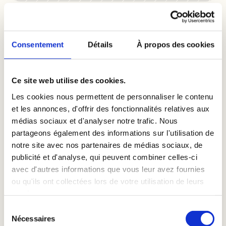
•
•
OUR GAME
COLLECTION
IT - PLAY HIT
BUY ON AMAZON
Consentement
Détails
À propos des cookies
In stock — Fast shipping 
Ce site web utilise des cookies.
Les cookies nous permettent de personnaliser le contenu
et les annonces, d'offrir des fonctionnalités relatives aux
médias sociaux et d'analyser notre trafic. Nous
partageons également des informations sur l'utilisation de
notre site avec nos partenaires de médias sociaux, de
publicité et d'analyse, qui peuvent combiner celles-ci
avec d'autres informations que vous leur avez fournies
ou qu'ils ont collectées lors de votre utilisation de leurs
services.
Sélection
Nécessaires
du