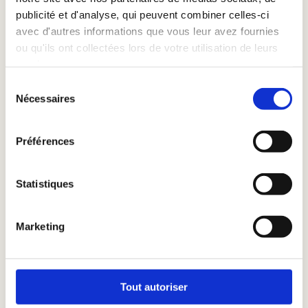
In stock — Fast shipping 
publicité et d'analyse, qui peuvent combiner celles-ci
avec d'autres informations que vous leur avez fournies
ou qu'ils ont collectées lors de votre utilisation de leurs
services.
Sélection
Nécessaires
du
consentement
Préférences
Statistiques
Marketing
Tout autoriser
Printed in Europe