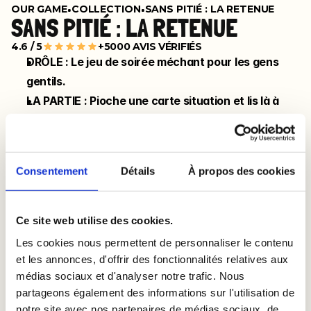
•
•
OUR GAME
COLLECTION
SANS PITIÉ : LA RETENUE
SANS PITIÉ : LA RETENUE
4.6 / 5
+5000 AVIS VÉRIFIÉS
DRÔLE : Le jeu de soirée méchant pour les gens 
gentils.
LA PARTIE : Pioche une carte situation et lis là à 
haute voix : celle-ci donne le contexte pour les 
autres joueurs !
LA PARTIE : 3-10 JOUEURS créatifs et pas du tout 
Consentement
Détails
À propos des cookies
intelligent, 15-45 min, + 12 ans
REGLES SIMPLES : 1) Pioche une carte 2) Les autres 
joueurs choisissent leur meilleure réplique 3) Le 
Ce site web utilise des cookies.
plus drôle gagne
Les cookies nous permettent de personnaliser le contenu
et les annonces, d'offrir des fonctionnalités relatives aux
BUY ON AMAZON
médias sociaux et d'analyser notre trafic. Nous
partageons également des informations sur l'utilisation de
notre site avec nos partenaires de médias sociaux, de