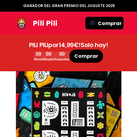
🏆 
GANADOR DEL GRAN PREMIO DEL JUGUETE 2025
🏆
Pili Pili
🎁. 
Comprar
PILI PILI
por
14,99€!
Solo hoy!
00
00
00
Comprar
Horas
Minutos
Segundos