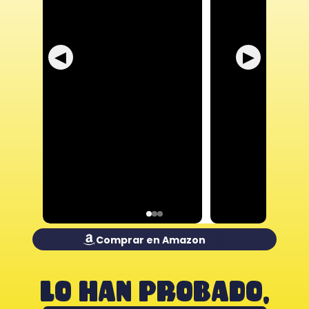
◀
▶
 🎁
Comprar en Amazon
LO HAN PROBADO,