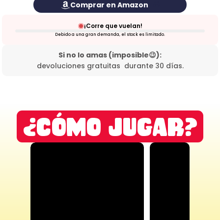
Comprar en Amazon  
 🎁
¡Corre que vuelan!
Debido a una gran demanda, el stock es limitado.
 Si no lo amas (imposible😉): 
devoluciones gratuitas  durante 30 días.
¿cómo jugar?