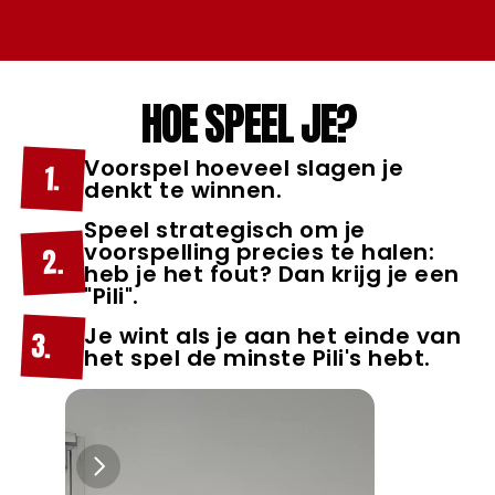
8+ JAAR
2 TOT 8 SPELERS
40 MISSIEKAARTEN
S
HOE SPEEL JE?
Voorspel hoeveel slagen je 
1.
denkt te winnen.
Speel strategisch om je 
voorspelling precies te halen: 
2.
heb je het fout? Dan krijg je een 
"Pili". 
Je wint als je aan het einde van 
3.
het spel de minste Pili's hebt.