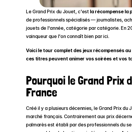
Le Grand Prix du Jouet, c'est 
la récompense la p
de professionnels spécialisés — journalistes, ach
jouets de l'année, catégorie par catégorie. En 20
vainqueur que l'on connaît bien par ici.
Voici le tour complet des jeux récompensés au 
ces titres peuvent animer vos soirées et vos 
Pourquoi le Grand Prix 
France
Créé il y a plusieurs décennies, le Grand Prix d
marché français. Contrairement aux prix décerné
palmarès est établi par des professionnels du sec