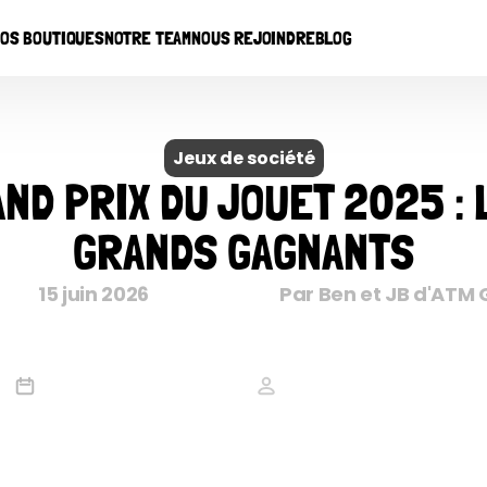
OS BOUTIQUES
NOTRE TEAM
NOUS REJOINDRE
BLOG
Jeux de société
ND PRIX DU JOUET 2025 : L
GRANDS GAGNANTS
15 juin 2026
Par Ben et JB d'ATM