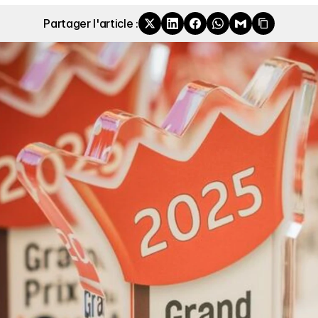
Partager l'article :