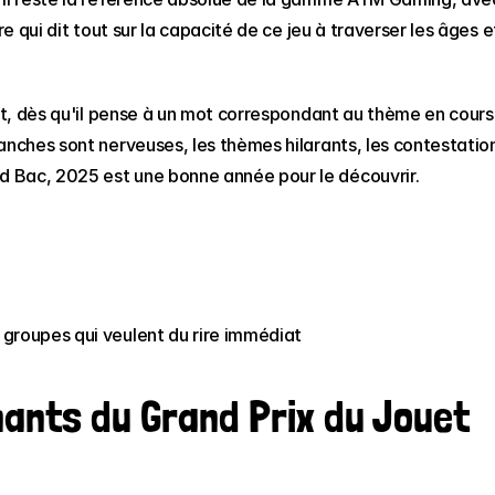
ore qui dit tout sur la capacité de ce jeu à traverser les âges et
oit, dès qu'il pense à un mot correspondant au thème en cours,
anches sont nerveuses, les thèmes hilarants, les contestation
d Bac, 2025 est une bonne année pour le découvrir.
s groupes qui veulent du rire immédiat
ants du Grand Prix du Jouet 