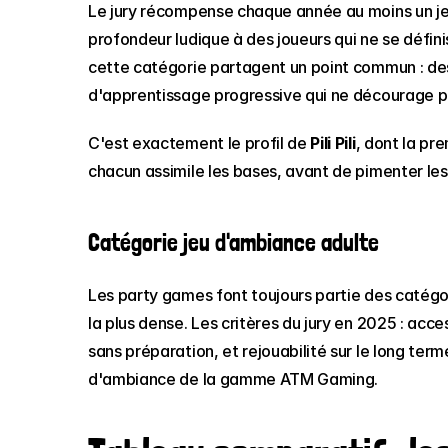
Le jury récompense chaque année au moins un jeu 
profondeur ludique à des joueurs qui ne se défin
cette catégorie partagent un point commun : de
d'apprentissage progressive qui ne décourage p
C'est exactement le profil de 
Pili Pili
, dont la pr
chacun assimile les bases, avant de pimenter les
Catégorie jeu d'ambiance adulte
Les party games font toujours partie des catégori
la plus dense. Les critères du jury en 2025 : ac
sans préparation, et rejouabilité sur le long terme
d'ambiance de la gamme ATM Gaming.