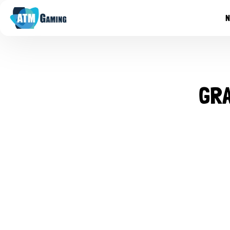
N
GRA