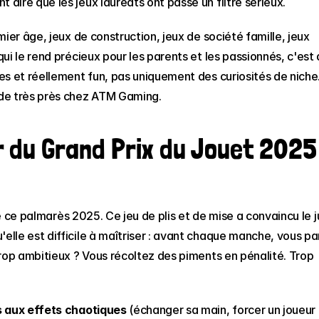
dire que les jeux lauréats ont passé un filtre sérieux.
ier âge, jeux de construction, jeux de société famille, jeux 
i le rend précieux pour les parents et les passionnés, c'est qu
es et réellement fun, pas uniquement des curiosités de niche.
 de très près chez ATM Gaming.
ur du Grand Prix du Jouet 2025 
e ce palmarès 2025. Ce jeu de plis et de mise a convaincu le ju
lle est difficile à maîtriser : avant chaque manche, vous par
rop ambitieux ? Vous récoltez des piments en pénalité. Trop 
s aux effets chaotiques
 (échanger sa main, forcer un joueur 