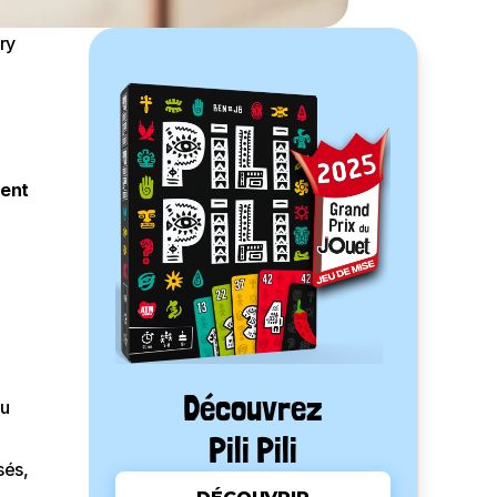
y 
ent 
Découvrez
u 
Pili Pili
és, 