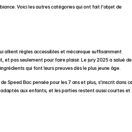
ance. Voici les autres catégories qui ont fait l'objet de 
qui allient règles accessibles et mécanique suffisamment 
et pas seulement pour faire plaisir. Le jury 2025 a salué des
 ingrédients qui font leurs preuves dès le plus jeune âge.
 de Speed Bac pensée pour les 7 ans et plus, s'inscrit dans ce
aptés aux enfants, et les parties restent aussi courtes et 