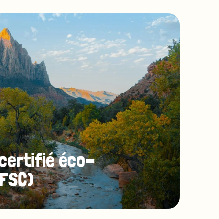
certifié éco-
(FSC)