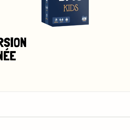
RSION 
NÉE