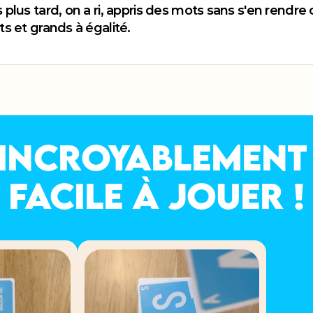
 plus tard, on a ri, appris des mots sans s'en rend
s et grands à égalité.
Incroyablement
facile à jouer !