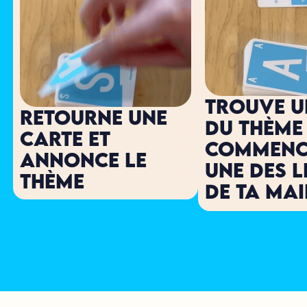
Trouve u
Retourne une 
du thème 
carte et 
commence
annonce le 
une des l
Thème
de ta ma