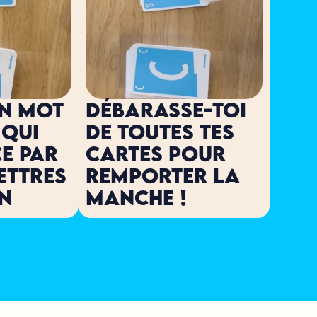
n mot 
DÉBARASSE-TOI 
qui 
DE TOUtes tes 
 par 
cartes POUR 
ettres 
remporter la 
in
manche !