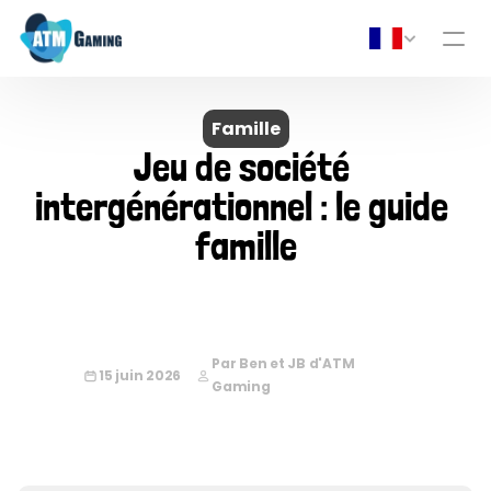
Famille
Jeu de société 
intergénérationnel : le guide 
famille
Par Ben et JB d'ATM 
15 juin 2026
Gaming