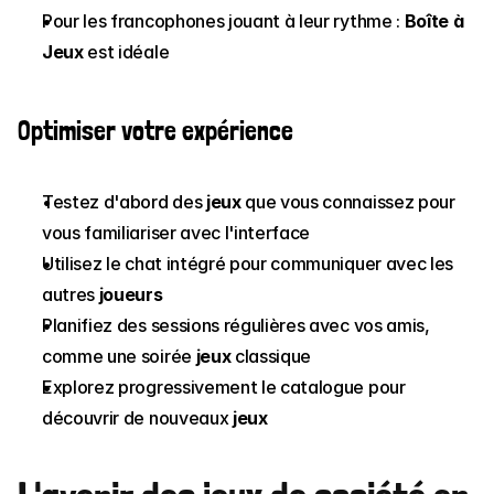
Pour les francophones jouant à leur rythme : 
Boîte à 
Jeux
 est idéale
Optimiser votre expérience
Testez d'abord des 
jeux
 que vous connaissez pour 
vous familiariser avec l'interface
Utilisez le chat intégré pour communiquer avec les 
autres 
joueurs
Planifiez des sessions régulières avec vos amis, 
comme une soirée 
jeux
 classique
Explorez progressivement le catalogue pour 
découvrir de nouveaux 
jeux