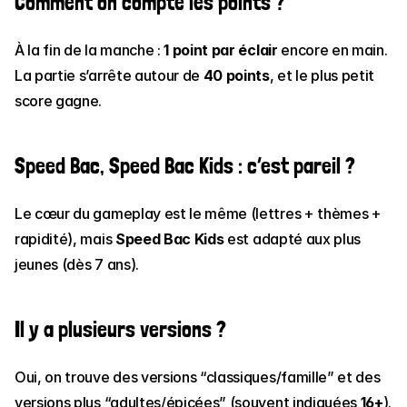
Comment on compte les points ?
À la fin de la manche : 
1 point par éclair
 encore en main. 
La partie s’arrête autour de 
40 points
, et le plus petit 
score gagne.
Speed Bac, 
Speed Bac Kids
 : c’est pareil ?
Le cœur du gameplay est le même (lettres + thèmes + 
rapidité), mais 
Speed Bac Kids
 est adapté aux plus 
jeunes (dès 7 ans).
Il y a plusieurs versions ?
Oui, on trouve des versions “classiques/famille” et des 
versions plus “adultes/épicées” (souvent indiquées 
16+
). 