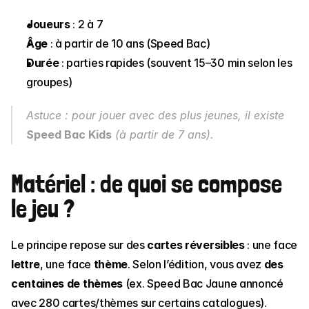
Joueurs
 : 2 à 7
Âge
 : à partir de 10 ans (Speed Bac)
Durée
 : parties rapides (souvent 15–30 min selon les 
groupes)
Astuce : pour jouer avec des plus jeunes, il existe 
Speed Bac Kids
 (à partir de 7 ans).
Matériel : de quoi se compose 
le jeu ?
Le principe repose sur des 
cartes réversibles
 : une face 
lettre
, une face 
thème
. Selon l’édition, vous avez 
des 
centaines de thèmes
 (ex. Speed Bac Jaune annoncé 
avec 280 cartes/thèmes sur certains catalogues).