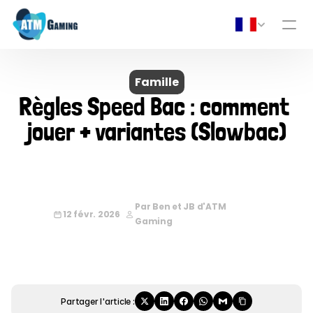
Famille
Règles Speed Bac : comment 
jouer + variantes (Slowbac)
Par Ben et JB d'ATM 
12 févr. 2026
Gaming
Partager l'article :