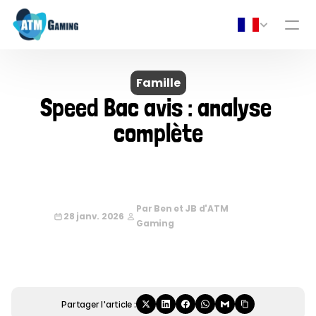
Famille
Speed Bac avis : analyse 
complète
Par Ben et JB d'ATM 
28 janv. 2026
Gaming
Partager l'article :