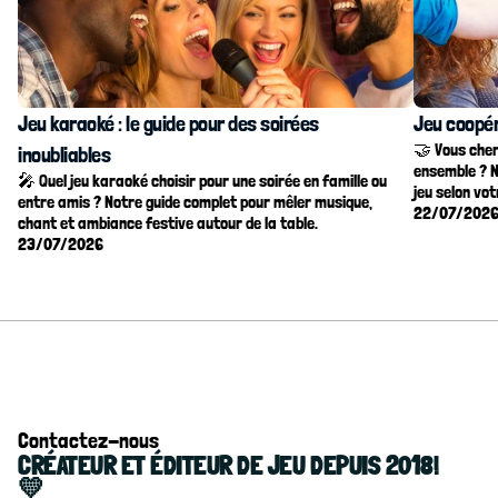
Jeu karaoké : le guide pour des soirées 
Jeu coopéra
🤝 Vous cher
inoubliables
ensemble ? N
🎤 Quel jeu karaoké choisir pour une soirée en famille ou 
jeu selon vot
entre amis ? Notre guide complet pour mêler musique, 
22/07/202
chant et ambiance festive autour de la table.
23/07/2026
Contactez-nous
CRÉATEUR ET ÉDITEUR DE JEU DEPUIS 2018! 
💛